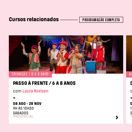
Cursos relacionados
PROGRAMAÇÃO COMPLETA
Crianças | 6 a 8 anos
A
PASSO À FRENTE / 6 A 8 ANOS
com
Laura Nielsen
-
08 AGO - 28 NOV
9H ÀS 10H30
SÁBADOS
PRESENCIAL