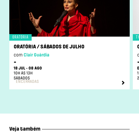
Oratória
T
ORATÓRIA / SÁBADOS DE JULHO
com
Clair Guárdia
-
18 JUL - 08 AGO
10H ÀS 13H
SÁBADOS
2
ENCERRADAS
Veja também