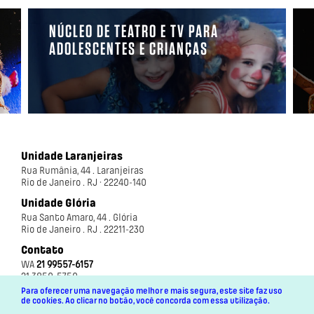
NÚCLEO DE TEATRO E TV PARA
ADOLESCENTES E CRIANÇAS
Unidade Laranjeiras
Rua Rumânia, 44 . Laranjeiras
Rio de Janeiro . RJ · 22240-140
Unidade Glória
Rua Santo Amaro, 44 . Glória
Rio de Janeiro . RJ . 22211-230
Contato
WA
21 99557-6157
21 3850-5750
Para oferecer uma navegação melhor e mais segura, este site faz uso
de cookies. Ao clicar no botão, você concorda com essa utilização.