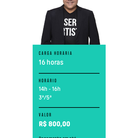
CARGA HORÅRIA
16 horas
HORÁRIO
14h - 16h
3ª/5ª
VALOR
R$
800,00