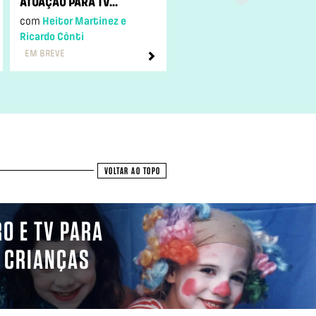
ATUAÇÃO PARA TV...
MUSICAL – OFIC...
com
Heitor Martinez e
com
Renata Mizrahi
Ricardo Cônti
EM BREVE
ENCERRADAS
VOLTAR AO TOPO
RO E TV PARA
E CRIANÇAS