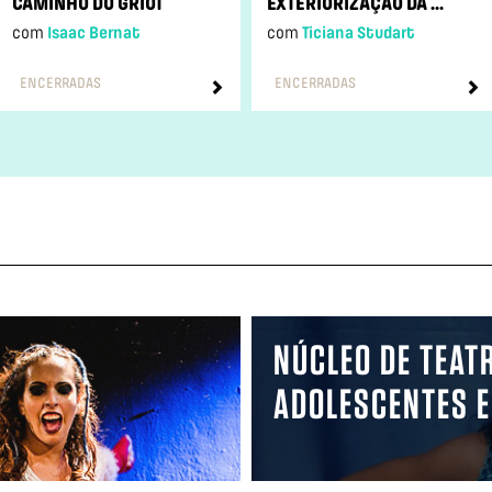
CAMINHO DO GRIOT
EXTERIORIZAÇÃO DA ...
com
Isaac Bernat
com
Ticiana Studart
ENCERRADAS
ENCERRADAS
NÚCLEO DE TEAT
ADOLESCENTES 