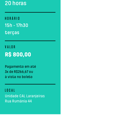
20 horas
HORÁRIO
15h - 17h30
terças
VALOR
R$
800,00
Pagamento em até
3x de R$266,67 ou
à vista no boleto
LOCAL
Unidade CAL Laranjeiras
Rua Rumânia 44