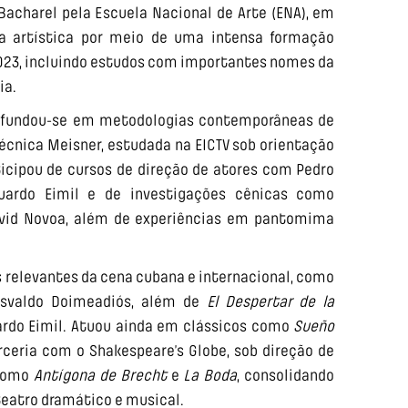
 Bacharel pela Escuela Nacional de Arte (ENA), em
ria artística por meio de uma intensa formação
 2023, incluindo estudos com importantes nomes da
ia.
rofundou-se em metodologias contemporâneas de
écnica Meisner, estudada na EICTV sob orientação
icipou de cursos de direção de atores com Pedro
uardo Eimil e de investigações cênicas como
avid Novoa, além de experiências em pantomima
 relevantes da cena cubana e internacional, como
 Osvaldo Doimeadiós, além de
El Despertar de la
ardo Eimil. Atuou ainda em clássicos como
Sueño
rceria com o Shakespeare’s Globe, sob direção de
 como
Antígona de Brecht
e
La Boda
, consolidando
 teatro dramático e musical.