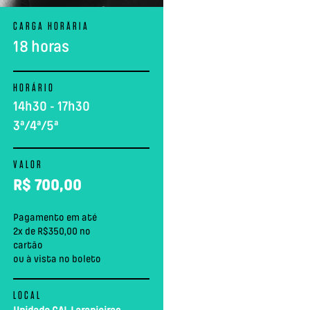
CARGA HORÅRIA
18 horas
HORÁRIO
14h30 - 17h30
3ª/4ª/5ª
VALOR
R$
700,00
Pagamento em até
2x de R$350,00 no
cartão
ou à vista no boleto
LOCAL