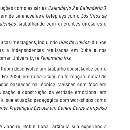
oduções como as séries
Calendario 2
e
Calendario 3
,
além de telenovelas e teleplays como
Los Hijos de
alentes
, trabalhando com diferentes diretores e
urtas-metragens, incluindo
Días de Novios
(dir. Yoe
as e independentes realizadas em Cuba e nos
pman University) e
Fenómeno Iris
.
, Robin desenvolve um trabalho consistente como
s. Em 2024, em Cuba, atuou na formação inicial de
shops baseados na Técnica Meisner, com foco em
rovisação e construção da verdade emocional em
andiu sua atuação pedagógica com workshops como
sner
,
Presença e Escuta em Cena
e
Corpo e Impulso
 Janeiro, Robin Cobar articula sua experiência