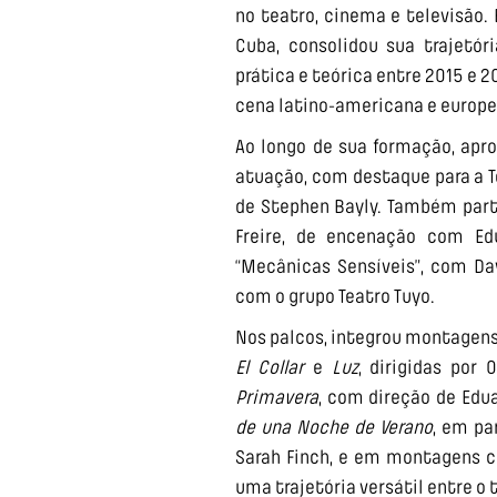
no teatro, cinema e televisão.
Cuba, consolidou sua trajetó
prática e teórica entre 2015 e
cena latino-americana e europe
Ao longo de sua formação, ap
atuação, com destaque para a T
de Stephen Bayly. Também part
Freire, de encenação com Ed
“Mecânicas Sensíveis”, com D
com o grupo Teatro Tuyo.
Nos palcos, integrou montagens
El Collar
e
Luz
, dirigidas por
Primavera
, com direção de Edu
de una Noche de Verano
, em pa
Sarah Finch, e em montagens
uma trajetória versátil entre o