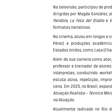
Na televisão, participou de pr
dirigidas por Magda González, 
Pandora
,
La Foto del Diablo
e
V
formatos narrativos.
No cinema, atuou em longas e c
Pérez) e produções acadêmic
Estados Unidos, como
Lata
(Cha
Além de sua carreira como ator
professor e treinador de atore
intérpretes, conduzindo work
escuta ativa, repetição, imp
cena. Em 2025, no Brasil, exp
Atuação Realista – Técnica Mei
na Atuação
.
Atualmente radicado no Rio de