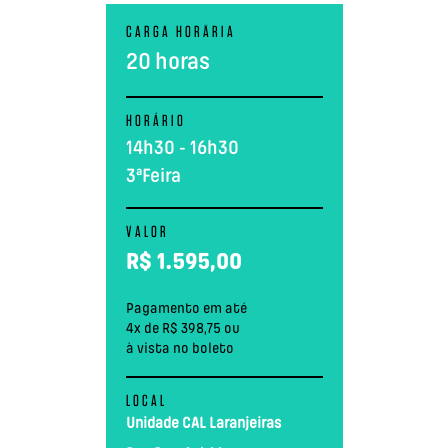
CARGA HORÅRIA
20 horas
HORÁRIO
14h30 - 16h30
3ªFeira
VALOR
R$
1.595,00
Pagamento em até
4x de R$ 398,75 ou
à vista no boleto
LOCAL
Unidade CAL Laranjeiras