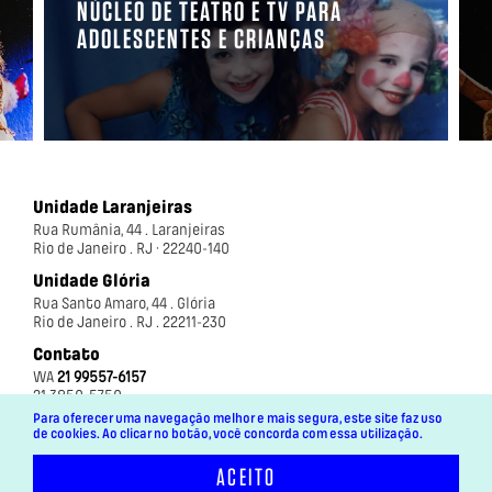
NÚCLEO DE TEATRO E TV PARA
ADOLESCENTES E CRIANÇAS
Unidade Laranjeiras
Rua Rumânia, 44 . Laranjeiras
Rio de Janeiro . RJ · 22240-140
Unidade Glória
Rua Santo Amaro, 44 . Glória
Rio de Janeiro . RJ . 22211-230
Contato
WA
21 99557-6157
21 3850-5750
Para oferecer uma navegação melhor e mais segura, este site faz uso
de cookies. Ao clicar no botão, você concorda com essa utilização.
ACEITO