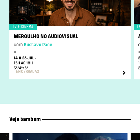
Tv e Cinema
T
MERGULHO NO AUDIOVISUAL
com
Gustavo Pace
-
14 A 23 JUL -
15H ÀS 18H
3ª/4ª/5ª
2
ENCERRADAS
Veja também