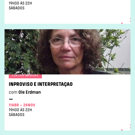
19H30 ÀS 22H
SÁBADOS
TEATRO MUSICAL
INPROVISO E INTERPRETAÇAO
com
Ole Erdman
–
11ABR – 24NOV
19H30 ÀS 22H
SÁBADOS