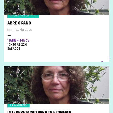
INiCIACAO TEATRAL
ABRE O PANO
com
carla taus
–
11ABR – 24NOV
19H30 ÀS 22H
SÁBADOS
TV E CINEMA
INTERPRETAÇAO PARA TV E CINEMA