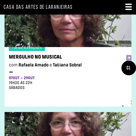
CASA DAS ARTES DE LARANJEIRAS
TURMA AVANÇADA
B
MERGULHO NO MUSICAL
com
Rafaela Amado
e
Tatiana Sobral
CL
–
07OUT – 29OUT
19H30 ÀS 22H
SÁBADOS