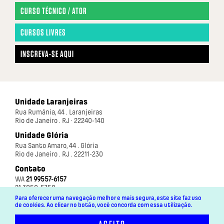
CURSO TÉCNICO / ATOR
CURSOS LIVRES
INSCREVA-SE AQUI
Unidade Laranjeiras
Rua Rumânia, 44 . Laranjeiras
Rio de Janeiro . RJ · 22240-140
Unidade Glória
Rua Santo Amaro, 44 . Glória
Rio de Janeiro . RJ . 22211-230
Contato
WA
21 99557-6157
21 3850-5750
Para oferecer uma navegação melhor e mais segura, este site faz uso
de cookies. Ao clicar no botão, você concorda com essa utilização.