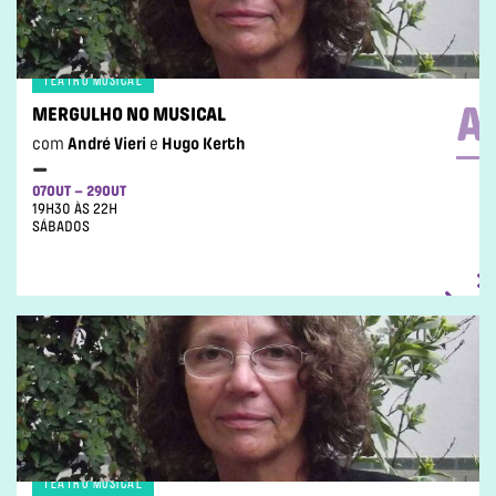
TEATRO MUSICAL
A
MERGULHO NO MUSICAL
com
André Vieri
e
Hugo Kerth
–
07OUT – 29OUT
19H30 ÀS 22H
SÁBADOS
TEATRO MUSICAL