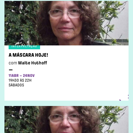
INTERPRETAÇAO
A MÁSCARA HOJE!
com
Malte Huthoff
–
11ABR – 24NOV
19H30 ÀS 22H
SÁBADOS