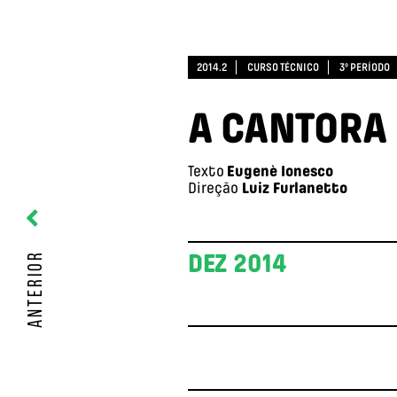
2014.2
CURSO TÉCNICO
3º PERÍODO
A CANTORA
Texto
Eugenè Ionesco
Direção
Luiz Furlanetto
ANTERIOR
DEZ 2014