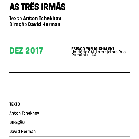
AS TRÊS IRMÃS
Texto
Anton Tchekhov
Direção
David Herman
DEZ 2017
ESPAÇO YAN MICHALSKI
Unidade CAL Laranjeiras
Rua
Rumânia . 44
TEXTO
Anton Tchekhov
DIREÇÃO
David Herman