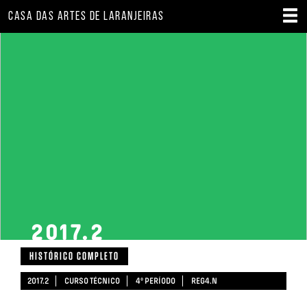
CASA DAS ARTES DE LARANJEIRAS
2017.2
HISTÓRICO COMPLETO
2017.2
CURSO TÉCNICO
4º PERÍODO
REG4.N