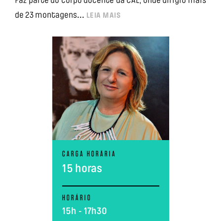
Faz parte do corpo docente da CAL, onde dirigiu mais
...
de 23 montagens
LEIA MAIS
CARGA HORÅRIA
15 horas
HORÁRIO
15h - 17h30