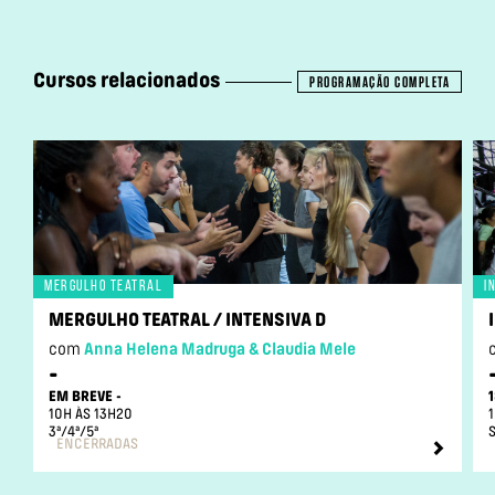
Cursos relacionados
PROGRAMAÇÃO COMPLETA
Mergulho teatral
I
MERGULHO TEATRAL / INTENSIVA D
com
Anna Helena Madruga & Claudia Mele
-
EM BREVE -
1
10H ÀS 13H20
1
3ª/4ª/5ª
ENCERRADAS