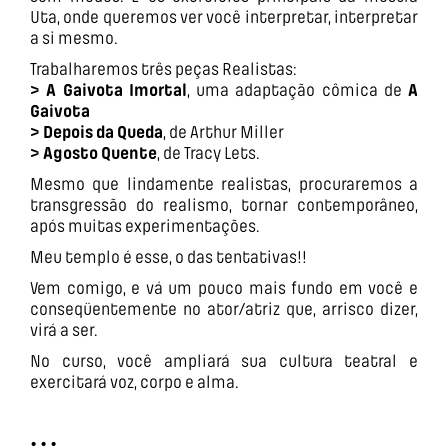
Uta, onde queremos ver você interpretar, interpretar
a si mesmo.
Trabalharemos três peças Realistas:
>
A Gaivota Imortal
, uma adaptação cômica de
A
Gaivota
>
Depois da Queda
, de Arthur Miller
>
Agosto Quente
, de Tracy Lets.
Mesmo que lindamente realistas, procuraremos a
transgressão do realismo, tornar contemporâneo,
após muitas experimentações.
Meu templo é esse, o das tentativas!!
Vem comigo, e vá um pouco mais fundo em você e
conseqüentemente no ator/atriz que, arrisco dizer,
virá a ser.
No curso, você ampliará sua cultura teatral e
exercitará voz, corpo e alma.
• • •