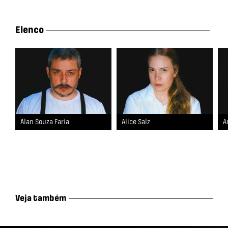
Elenco
Alan Souza Farìa
Alice Salz
A
Veja também