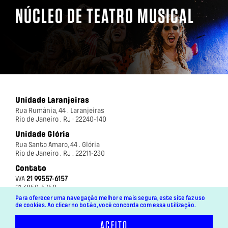
NÚCLEO DE TEATRO MUSICAL
Unidade Laranjeiras
Rua Rumânia, 44 . Laranjeiras
Rio de Janeiro . RJ · 22240-140
Unidade Glória
Rua Santo Amaro, 44 . Glória
Rio de Janeiro . RJ . 22211-230
Contato
WA
21 99557-6157
21 3850-5750
Para oferecer uma navegação melhor e mais segura, este site faz uso
de cookies. Ao clicar no botão, você concorda com essa utilização.
ACEITO